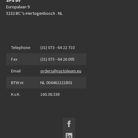
SPS bv
Europalaan 9
5232 BC 's-Hertogenbosch . NL
Telephone
(31) 073 - 64 22 710
Fax
(31) 073 - 64 26 095
Email
orders@rustoleum.eu
BTW nr.
NL 004462221B01
K.v.K.
160.38.338