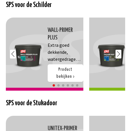
SPS voor de Schilder
WALL-PRIMER
PLUS
Extra goed
dekkende,
watergedragen
acrylaatprimer
Product
voor muurverf.
bekijken
Voorkomt
glansverschille
n, zorgt voor
een betere
SPS voor de Stukadoor
hechting en
dekking van de
eindlaag. Heft
UNITEX-PRIMER
de zuiging van