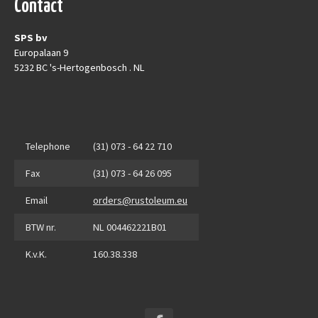
Contact
SPS bv
Europalaan 9
5232 BC 's-Hertogenbosch . NL
Telephone
(31) 073 - 64 22 710
Fax
(31) 073 - 64 26 095
Email
orders@rustoleum.eu
BTW nr.
NL 004462221B01
K.v.K.
160.38.338