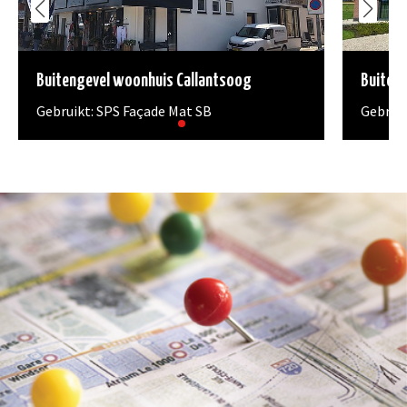
sneldrogend.
Voor binnen en
buiten.
Buitengevel woonhuis Callantsoog
Buiten
Gebruikt: SPS Façade Mat SB
Gebruik