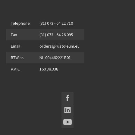
Telephone
(31) 073 - 64 22 710
Fax
(31) 073 - 64 26 095
Email
orders@rustoleum.eu
BTW nr.
NL 004462221B01
K.v.K.
160.38.338