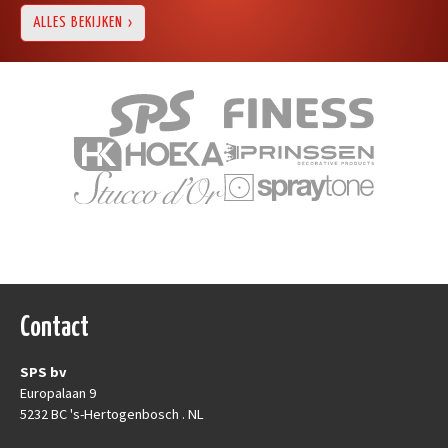
ALLES BEKIJKEN
Contact
SPS bv
Europalaan 9
5232 BC 's-Hertogenbosch . NL