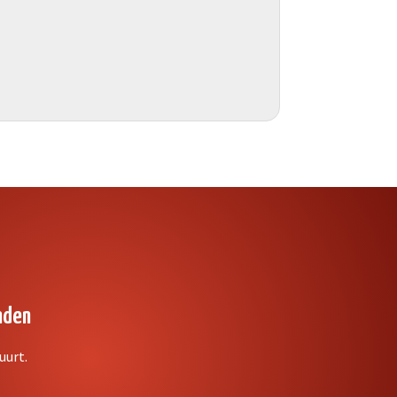
nden
uurt.