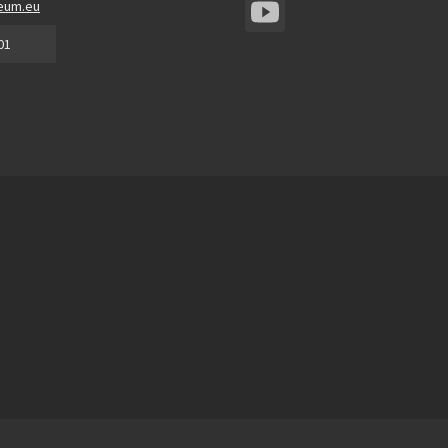
eum.eu
01