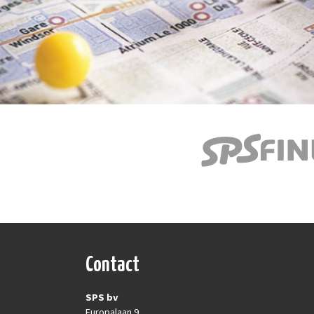
Contact
SPS bv
Europalaan 9