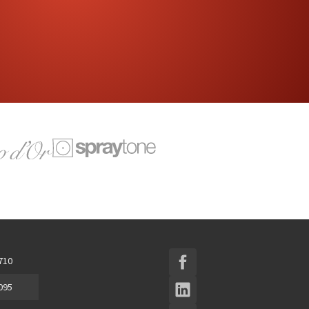
 710
 095