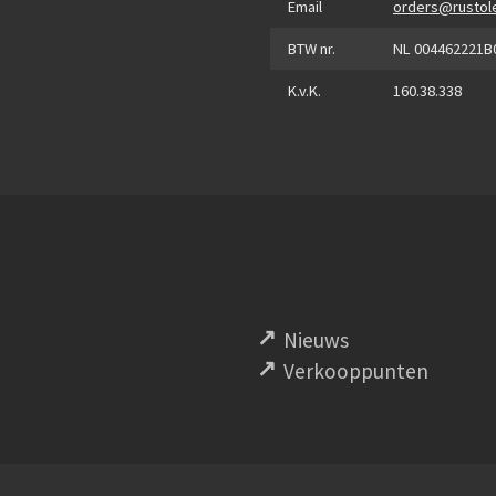
Email
orders@rustol
BTW nr.
NL 004462221B
K.v.K.
160.38.338
Nieuws
Verkooppunten