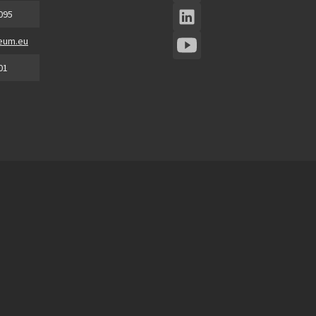
 095
eum.eu
01