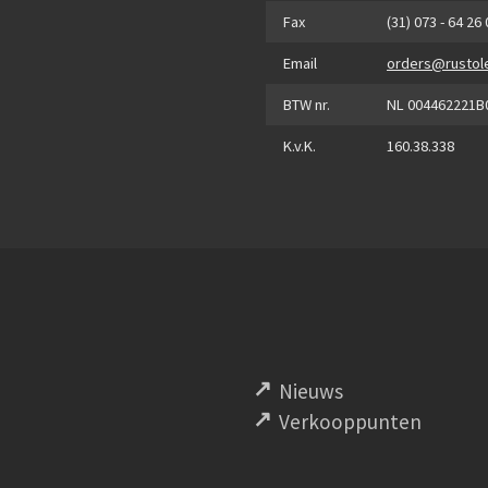
Fax
(31) 073 - 64 26
Email
orders@rustol
BTW nr.
NL 004462221B
K.v.K.
160.38.338
Nieuws
Verkooppunten