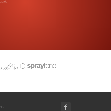
uurt.
 710