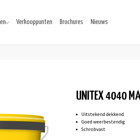
ten
Verkooppunten
Brochures
Nieuws
cten"
u for "Projecten"
UNITEX 4040 M
Uitstekend dekkend
Goed weerbestendig
Schrobvast