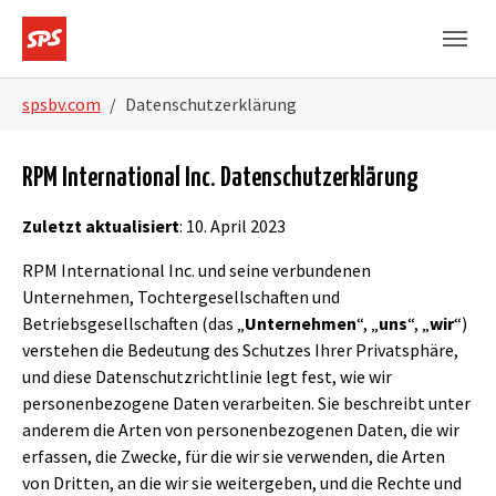
Skip to main navigation
Skip to main content
Skip to page footer
You are here:
spsbv.com
Datenschutzerklärung
RPM International Inc. Datenschutzerklärung
Zuletzt aktualisiert
: 10. April 2023
RPM International Inc. und seine verbundenen
Unternehmen, Tochtergesellschaften und
Betriebsgesellschaften (das „
Unternehmen
“, „
uns
“, „
wir
“)
verstehen die Bedeutung des Schutzes Ihrer Privatsphäre,
und diese Datenschutzrichtlinie legt fest, wie wir
personenbezogene Daten verarbeiten. Sie beschreibt unter
anderem die Arten von personenbezogenen Daten, die wir
erfassen, die Zwecke, für die wir sie verwenden, die Arten
von Dritten, an die wir sie weitergeben, und die Rechte und