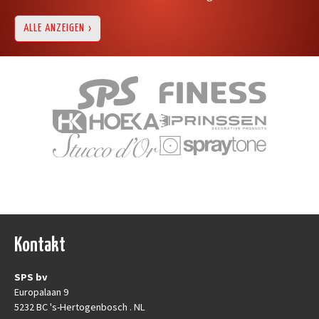
ALLE ANZEIGEN
Kontakt
SPS bv
Europalaan 9
5232 BC 's-Hertogenbosch . NL