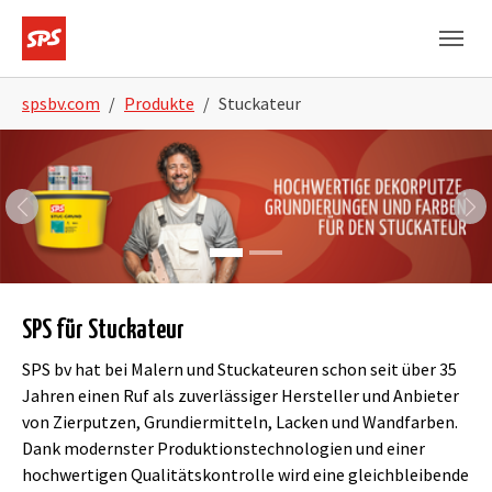
Skip to main navigation
Skip to main content
Skip to page footer
You are here:
spsbv.com
Produkte
Stuckateur
Previous
Ne
SPS für Stuckateur
SPS bv hat bei Malern und Stuckateuren schon seit über 35
Jahren einen Ruf als zuverlässiger Hersteller und Anbieter
von Zierputzen, Grundiermitteln, Lacken und Wandfarben.
Dank modernster Produktionstechnologien und einer
hochwertigen Qualitätskontrolle wird eine gleichbleibende