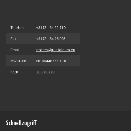
Telefon
+3173 - 64 22 710
Fax
+3173 - 64 26 095
Email
orders@rustoleum.eu
MwSt.-Nr.
NL 004462221B01
K.v.K.
160.38.338
Schnellzugriff