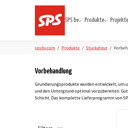
Skip to main navigation
Skip to main content
Skip to page footer
SPS bv
Produkte
Projekt
Submenu for "SPS bv"
Submenu for "Produ
Submenu
You are here:
spsbv.com
Produkte
Stuckateur
Vorbeh
Vorbehandlung
Grundierungsprodukte wurden entwickelt, um un
und den Untergrund optimal vorzubereiten. Gut
Schicht. Das komplette Lieferprogramm von SPS