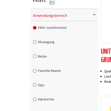
Anwendungsbereich
Filter zurücksetzen
Absaugung
UNIT
Beton
GRU
Feuchte Räume
Qual
Leic
Redu
Gips
Gipskarton