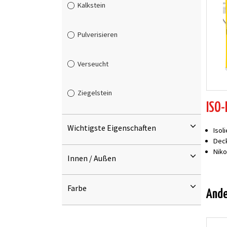
Kalkstein
Pulverisieren
Verseucht
Ziegelstein
ISO-
Wichtigste Eigenschaften
Isol
Deck
Niko
Innen / Außen
Farbe
And