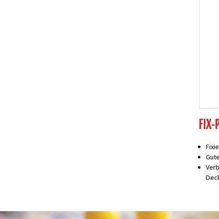
FIX-
Fixi
Gut
Verb
Dec