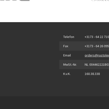
Telefon
+3173 - 64 22 710
Fax
+3173 - 64 26 095
Email
orders@rustole
MwSt.-Nr.
NL 004462221B0
K.v.K.
160.38.338