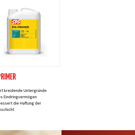
PRIMER
ert kreidende Untergründe
es Eindringvermögen
essert die Haftung der
kschicht