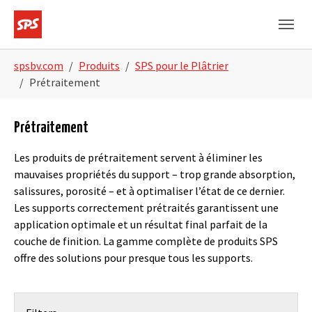
Skip to main navigation
Skip to main content
Skip to page footer
You are here:
spsbv.com
Produits
SPS pour le Plâtrier
Prétraitement
Prétraitement
Les produits de prétraitement servent à éliminer les
mauvaises propriétés du support – trop grande absorption,
salissures, porosité – et à optimaliser l’état de ce dernier.
Les supports correctement prétraités garantissent une
application optimale et un résultat final parfait de la
couche de finition. La gamme complète de produits SPS
offre des solutions pour presque tous les supports.