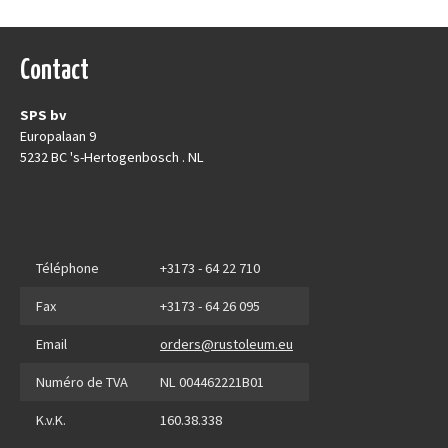
Contact
SPS bv
Europalaan 9
5232 BC 's-Hertogenbosch . NL
Téléphone
+3173 - 64 22 710
Fax
+3173 - 64 26 095
Email
orders@rustoleum.eu
Numéro de TVA
NL 004462221B01
K.v.K.
160.38.338