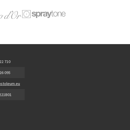
 22 710
 26 095
stoleum.eu
221B01