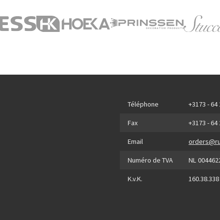
Téléphone
+3173 - 64
Fax
+3173 - 64
Email
orders@ru
Numéro de TVA
NL 004462
K.v.K.
160.38.338