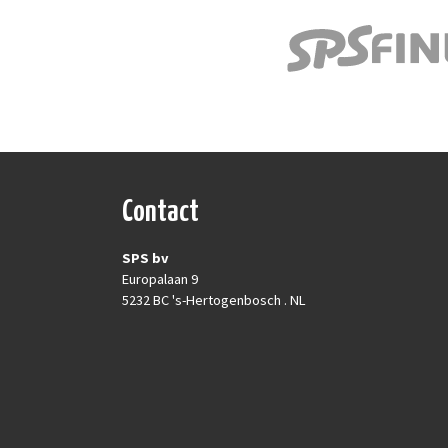
Contact
SPS bv
Europalaan 9
5232 BC 's-Hertogenbosch . NL