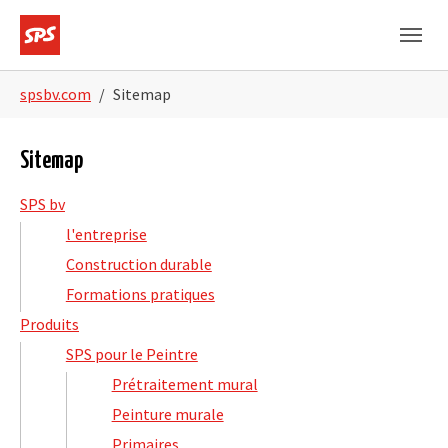
Skip to main navigation
Skip to main content
Skip to page footer
You are here:
spsbv.com
Sitemap
Sitemap
SPS bv
l'entreprise
Construction durable
Formations pratiques
Produits
SPS pour le Peintre
Prétraitement mural
Peinture murale
Primaires