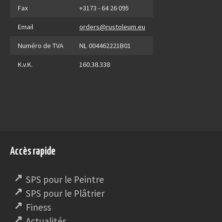
Fax
+3173 - 64 26 095
Email
orders@rustoleum.eu
Numéro de TVA
NL 004462221B01
K.v.K.
160.38.338
Accès rapide
SPS pour le Peintre
SPS pour le Plâtrier
Finess
Actualités