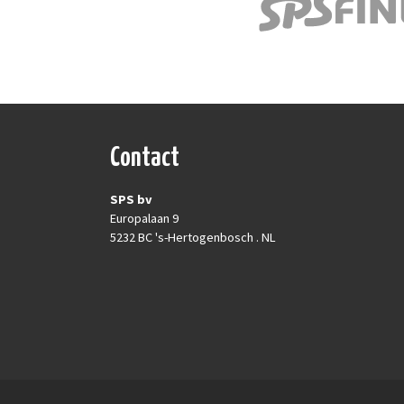
Contact
SPS bv
Europalaan 9
5232 BC 's-Hertogenbosch . NL