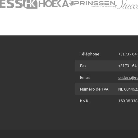
Téléphone
+3173 - 64
Fax
+3173 - 64
Email
orders@ru
Numéro de TVA
NL 004462
K.v.K.
160.38.338