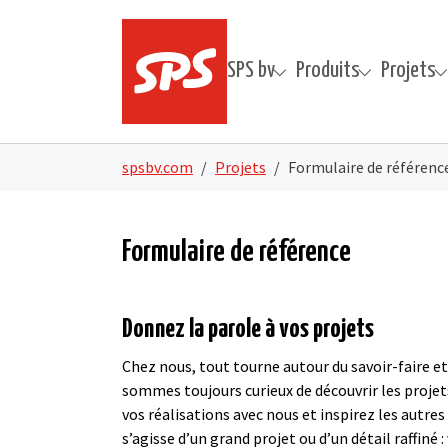
Skip to main navigation
Skip to main content
Skip to page footer
SPS bv
Produits
Projets
Submenu for "SPS bv"
Submenu for "Produi
Submenu 
You are here:
spsbv.com
Projets
Formulaire de référenc
Formulaire de référence
Donnez la parole à vos projets
Chez nous, tout tourne autour du savoir-faire et
sommes toujours curieux de découvrir les projet
vos réalisations avec nous et inspirez les autres 
s’agisse d’un grand projet ou d’un détail raffiné 