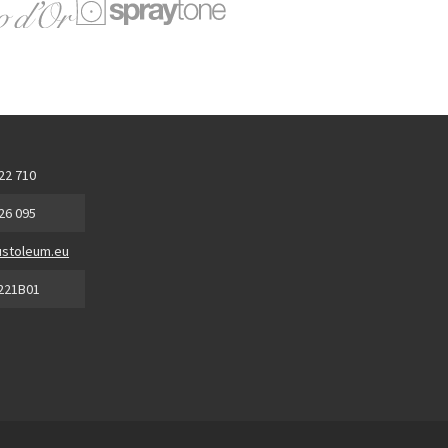
 22 710
 26 095
stoleum.eu
221B01