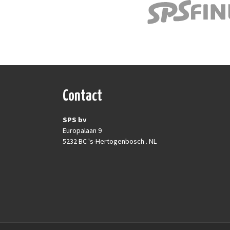
Contact
SPS bv
Europalaan 9
5232 BC 's-Hertogenbosch . NL