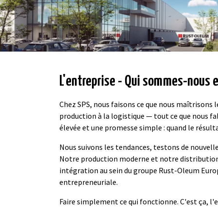
About us 1 (copy 3)
About us 2 (copy 3)
About us 3 (copy 3)
About us 4 (copy 3)
L'entreprise - Qui sommes-nous 
Chez SPS, nous faisons ce que nous maîtrisons le 
production à la logistique — tout ce que nous fa
élevée et une promesse simple : quand le résult
Nous suivons les tendances, testons de nouvelle
Notre production moderne et notre distribution
intégration au sein du groupe Rust-Oleum Europe
entrepreneuriale.
Faire simplement ce qui fonctionne. C'est ça, l'e