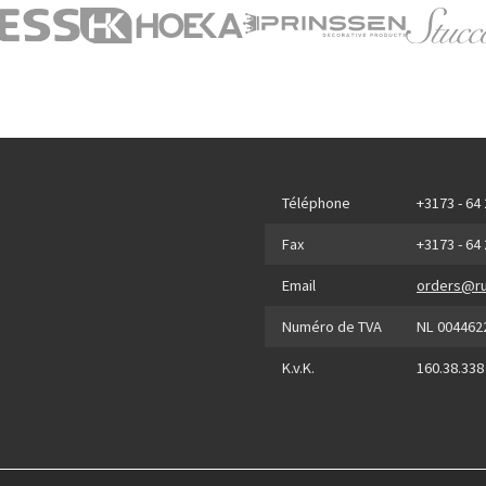
Téléphone
+3173 - 64
Fax
+3173 - 64
Email
orders@ru
Numéro de TVA
NL 004462
K.v.K.
160.38.338