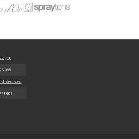
 22 710
 26 095
stoleum.eu
221B01