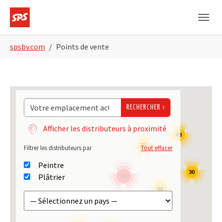
Skip to main navigation
Skip to main content
Skip to page footer
You are here:
spsbv.com
Points de vente
RECHERCHER
Afficher les distributeurs à proximité
43
71
Filtrer les distributeurs par
Tout effacer
Peintre
30
Plâtrier
101
86