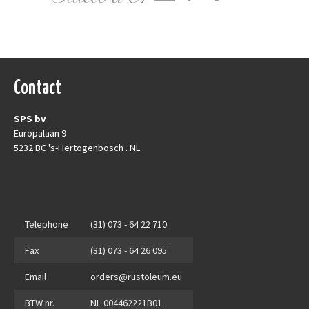
Contact
SPS bv
Europalaan 9
5232 BC 's-Hertogenbosch . NL
Telephone
(31) 073 - 64 22 710
Fax
(31) 073 - 64 26 095
Email
orders@rustoleum.eu
BTW nr.
NL 004462221B01