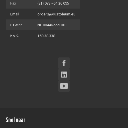
Fax
(31) 073 - 64 26 095
Email
orders@rustoleum.eu
BTW nr.
NL 004462221B01
K.v.K.
160.38.338
Snel naar