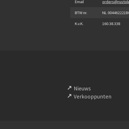
Email
orders@rustol
BTW nr.
NL 004462221B
K.v.K.
160.38.338
Nieuws
Verkooppunten