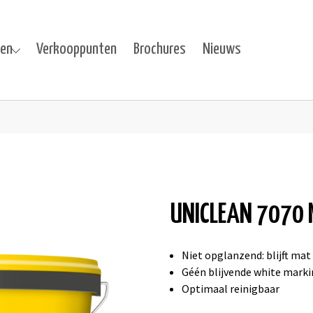
ten
Verkooppunten
Brochures
Nieuws
cten"
u for "Projecten"
T
UNICLEAN 7070
Niet opglanzend: blijft mat
Géén blijvende white markin
Optimaal reinigbaar