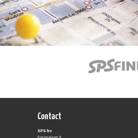
Contact
SPS bv
Europalaan 9