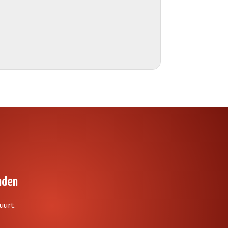
nden
uurt.