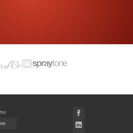
 710
 095