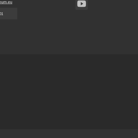
eum.eu
01