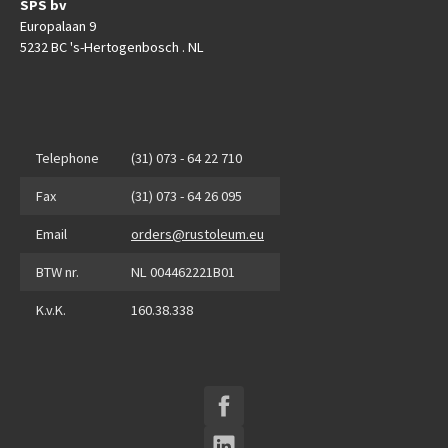
SPS bv
Europalaan 9
5232 BC 's-Hertogenbosch . NL
Telephone
(31) 073 - 64 22 710
Fax
(31) 073 - 64 26 095
Email
orders@rustoleum.eu
BTW nr.
NL 004462221B01
K.v.K.
160.38.338