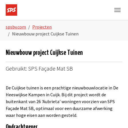
Skip to main navigation
Skip to main content
Skip to page footer
You are here:
spsbv.com
Projecten
Nieuwbouw project Cuijkse Tuinen
Nieuwbouw project Cuijkse Tuinen
Gebruikt: SPS Façade Mat SB
De Cuijkse tuinen is een prachtige nieuwbouwlocatie in De
Heeswijkse Kampen in Cuijk. Bij dit project wordt de
buitenkant van 26 'Aubrieta' woningen voorzien van SPS
Façade Mat SB, optimaal voor een duurzame afwerking
waar hoge eisen aan worden gesteld.
Opdrachtgever