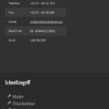
Telefon
+3173 - 64 22 710
Fax
+3173 - 64 26 095
Email
orders@rustoleum.eu
MwSt.-Nr.
NL 004462221B01
K.v.K.
160.38.338
Schnellzugriff
Maler
Stuckateur