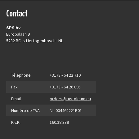
Contact
SPS bv
Europalaan 9
5232 BC 's-Hertogenbosch . NL
Téléphone
+3173 - 64 22 710
Fax
+3173 - 64 26 095
Email
orders@rustoleum.eu
Numéro de TVA
NL 004462221B01
K.v.K.
160.38.338