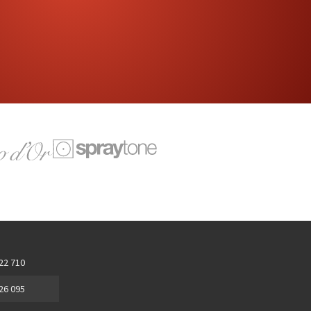
 22 710
 26 095