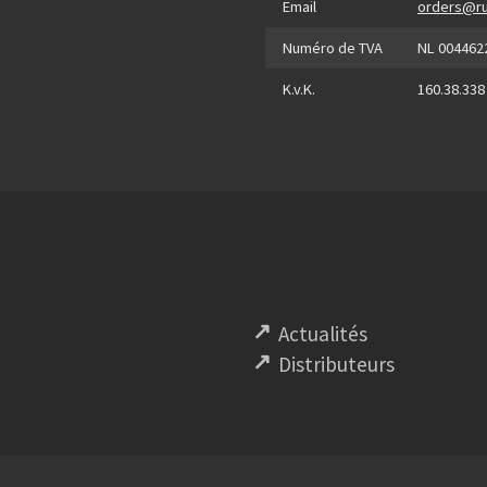
Email
orders@ru
Numéro de TVA
NL 004462
K.v.K.
160.38.338
Actualités
Distributeurs