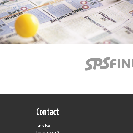
Contact
SPS bv
Europalaan 9